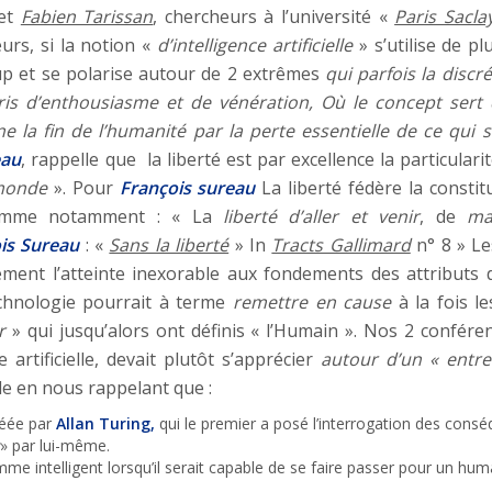
et
Fabien Tarissan
, chercheurs à l’université «
Paris Sacla
urs, si la notion «
d’intelligence artificielle
» s’utilise de p
p et se polarise autour de 2 extrêmes
qui parfois la discré
tris d’enthousiasme et de vénération,
Où le concept sert
 la fin de l’humanité par la perte essentielle de ce qui 
eau
, rappelle que la liberté est par excellence la particul
 monde
». Pour
François sureau
La liberté fédère la constit
t comme notamment : « La
liberté d’aller et venir
, de
ma
is Sureau
: «
Sans la liberté
» In
Tracts Gallimard
n° 8 » Les
ustement l’atteinte inexorable aux fondements des attributs
echnologie pourrait à terme
remettre en cause
à la fois l
r
» qui jusqu’alors ont définis « l’Humain ». Nos 2 confére
e artificielle, devait plutôt s’apprécier
autour d’un « entre
lle en nous rappelant que :
créée par
Allan Turing,
qui le premier a posé l’interrogation des consé
» par lui-même.
omme intelligent lorsqu’il serait capable de se faire passer pour un hu