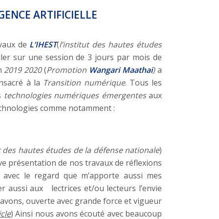
GENCE ARTIFICIELLE
avaux de
L’IHEST
(
l’institut des hautes études
ler sur une session de 3 jours par mois de
on
2019 2020
(
Promotion
Wangari Maathai
)
a
nsacré à la
Transition numérique
. Tous les
s
technologies numériques émergentes
aux
s technologies comme notamment :
ut des hautes études de la défense nationale
)
ève présentation de nos travaux de réflexions
 avec le regard que m’apporte aussi mes
r aussi aux lectrices et/ou lecteurs l’envie
 avons, ouverte avec grande force et vigueur
cle
) Ainsi nous avons écouté avec beaucoup