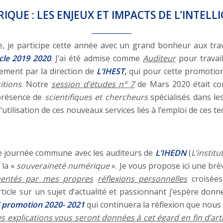
QUE : LES ENJEUX ET IMPACTS DE L’INTELLI
le, je participe cette année avec un grand bonheur aux tr
ycle 2019 2020
. J’ai été admise comme
Auditeur
pour travail
ement par la direction de
L’IHEST
,
qui pour cette promoti
itions
. Notre
session d’études n° 7
de Mars 2020 était co
 présence de
scientifiques et chercheurs
spécialisés dans le
l’utilisation de ces nouveaux services liés à l’emploi de ce
e journée commune avec les auditeurs de
L’IHEDN
(
L’instit
 la «
souveraineté numérique
». Je vous propose ici une br
entés par mes propres
réflexions personnelles
croisées
ticle sur un sujet d’actualité et passionnant j’espère donne
T promotion 2020- 2021
qui continuera la réflexion que nous
 explications vous seront données à cet égard en fin d’arti