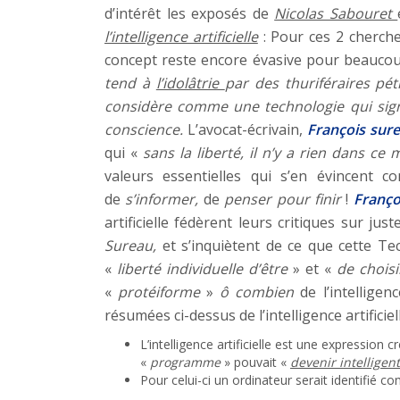
d’intérêt les exposés de
Nicolas Sabouret
l’intelligence artificielle
: Pour ces 2 cherche
concept reste encore évasive pour beaucou
tend à
l’idolâtrie
par des thuriféraires pé
considère comme une technologie qui signe
conscience.
L’avocat-écrivain,
François sur
qui «
sans la liberté, il n’y a rien dans ce
valeurs essentielles qui s’en évincen
de
s’informer,
de
penser pour finir
!
Franço
artificielle fédèrent leurs critiques sur j
Sureau,
et s’inquiètent de ce que cette T
«
liberté individuelle d’être
» et «
de choisi
«
protéiforme
»
ô combien
de l’intelligenc
résumées ci-dessus de l’intelligence artificie
L’intelligence artificielle est une expression 
«
programme
» pouvait «
devenir intelligent
Pour celui-ci un ordinateur serait identifié c