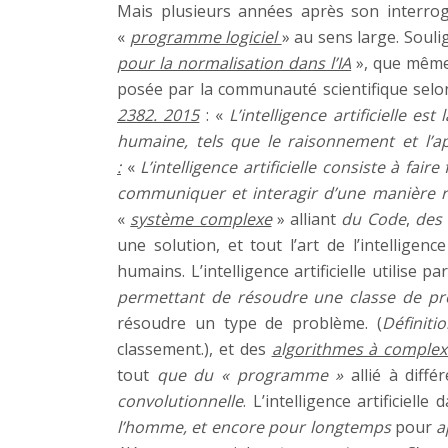
Mais plusieurs années après son interrogat
«
programme logiciel
» au sens large. Souli
pour la normalisation dans l’IA
», que même 
posée par la communauté scientifique selo
2382. 2015
: «
L’intelligence artificielle e
humaine, tels que le raisonnement et l’ap
:
«
L’intelligence artificielle consiste à f
communiquer et interagir d’une manière r
«
système complexe
» alliant
du Code
,
des 
une solution, et tout l’art de l’intelligence
humains. L’intelligence artificielle utilise pa
permettant de résoudre une classe de p
résoudre un type de problème. (
Définiti
classement.), et des
algorithmes à complexi
tout
que du « programme »
allié à diffé
convolutionnelle
. L’intelligence artificiel
l’homme, et encore pour longtemps
pour
a