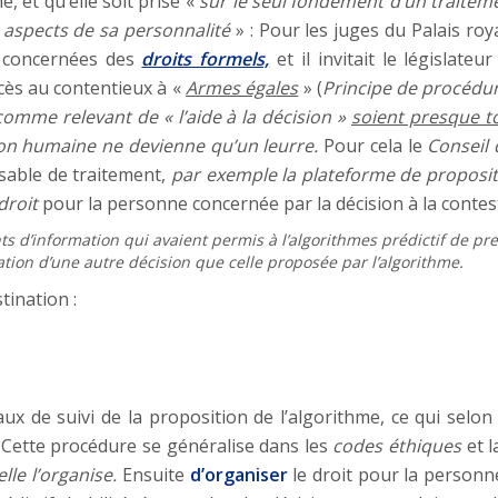
, et qu’elle soit prise «
sur le seul fondement d’un traitem
ns aspects de sa personnalité
» : Pour les juges du Palais roya
s concernées des
droits formels,
et il invitait le législate
cès au contentieux à «
Armes égales
» (
Principe de procédure
omme relevant de « l’aide à la décision »
soient presque to
ion humaine ne devienne qu’un leurre.
Pour cela le
Conseil 
sable de traitement,
par exemple la plateforme de proposit
 droit
pour la personne concernée par la décision à la conteste
 d’information qui avaient permis à l’algorithmes prédictif de pre
ation d’une autre décision que celle proposée par l’algorithme.
ination :
aux de suivi de la proposition de l’algorithme, ce qui selon
. Cette procédure se généralise dans les
codes éthiques
et 
elle l’organise.
Ensuite
d’organiser
le droit pour la personn