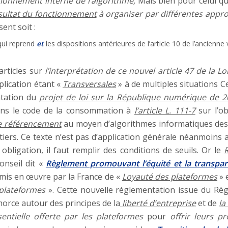
ionnement interne de l’algorithme,
Mais bien pour celui qu
ésultat du fonctionnement
à organiser par différentes appr
ent soit :
 qui reprend
et
les dispositions antérieures de l’article 10 de l’ancienne v
articles sur
l’interprétation de ce nouvel article 47 de la Loi
plication étant «
Transversales
» à de multiples situations
ntation du
projet de loi sur la République numérique de 
ans le code de la consommation à
l’article L. 111-7
sur l’ob
e référencement
au moyen d’algorithmes informatiques des
tiers. Ce texte n’est pas d’application générale néanmoins
bligation, il faut remplir des conditions de seuils. Or le
nseil dit «
Règlement promouvant l’équité et la transpar
 mis en œuvre par la France de «
Loyauté des plateformes
» 
 plateformes
». Cette nouvelle réglementation issue du Règ
orce autour des principes de la
liberté d’entreprise
et de
la
ssentielle offerte par les plateformes
pour
offrir leurs pr