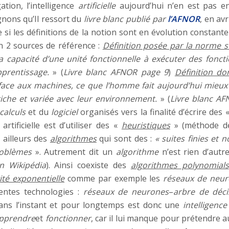
ion, l’intelligence
artificielle
aujourd’hui n’en est pas en
gnons qu’Il ressort du
livre blanc publié par
l’AFNOR
, en avr
si les définitions de la notion sont en évolution constante
n 2 sources de référence :
Définition posée par la norme su
st la capacité d’une unité fonctionnelle à exécuter des fonc
prentissage.
» (
Livre blanc AFNOR page 9
)
Définition don
aire face aux machines, ce que l’homme fait aujourd’hui mie
iche et variée avec leur environnement.
» (
Livre blanc A
calculs
et du
logiciel
organisés vers la finalité d’écrire des 
 artificielle est d’utiliser des «
heuristiques
» (méthode de 
r ailleurs des
algorithmes
qui sont des :
« suites finies et
roblèmes
». Autrement dit un
algorithme
n’est rien d’autr
on Wikipédia
). Ainsi coexiste des
algorithmes polynomials
té exponentielle
comme par exemple les
réseaux de neu
rentes technologies :
réseaux de neurones
–
arbre de déci
le dans l’instant et pour longtemps est donc une
intelligence 
pprendre
et
fonctionner
, car il lui manque pour prétendre 