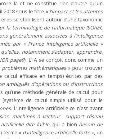
core là et ne constitue rien d’autre qu’un
il 2018 sous le titre «
l’impact et les attentes
 elles se stabilisent autour d’une taxonomie
r la terminologie de l’informatique ISO/IEC
tions généralement associées à l’intelligence
née par « France intelligence artificielle »
ux qu’elles, notamment s’adapter, apprendre,
FNOR page9
). L’IA se conçoit donc comme un
«
problèmes mathématiques
» pour trouver
calcul efficace en temps) écrites par des
 non ambiguës d’opérations ou d’instructions
es qu’une méthode générale de calcul pour
(système de calcul simple utilisé pour le
rones
. L’intelligence artificielle ce n’est avant
sion
–
machines à vecteur
–
support réseau
artificielle dite faible
, qui a bien
besoin de
au terme «
d’intelligence artificielle forte
», un