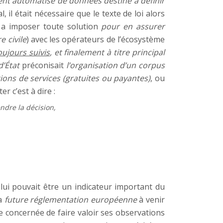
ent automatisé de données destiné à définir
l, il était nécessaire que le texte de loi alors
ur a imposer toute solution
pour en assurer
 civile
) avec les opérateurs de l’écosystème
ujours suivis
, et finalement à titre principal
d’État
préconisait
l’organisation d’un corpus
ions de services (gratuites ou payantes)
, ou
r c’est à dire :
ndre la décision,
 lui pouvait être un indicateur important du
la
future réglementation européenne
à venir
e concernée de faire valoir ses observations