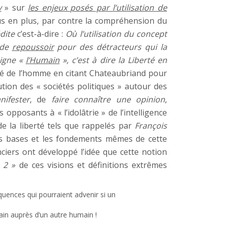
y
» sur
les enjeux posés par l’utilisation de
lus en plus, par contre la compréhension du
dite
c’est-à-dire :
Où l’utilisation du concept
 de
repoussoir
pour des détracteurs qui la
signe «
l’Humain
», c’est à dire la Liberté en
arité de l’homme en citant Chateaubriand pour
ution des « sociétés politiques » autour des
nifester
, de
faire connaître une opinion
,
 opposants à « l’idolâtrie » de l’intelligence
 de la liberté tels que rappelés par
François
es bases et les fondements mêmes de cette
nciers ont développé l’idée que cette notion
 2 »
de ces visions et définitions extrêmes
quences qui pourraient advenir si un
main auprès d’un autre humain !