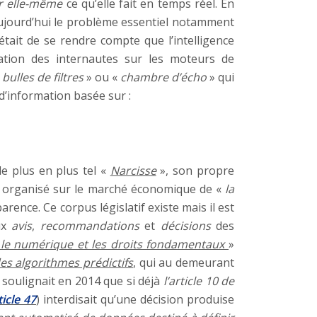
r elle-même
ce qu’elle fait en temps réel. En
jourd’hui le problème essentiel notamment
était de se rendre compte que l’intelligence
ation des internautes sur les moteurs de
«
bulles de filtres
» ou «
chambre d’écho
» qui
 d’information basée sur :
 de plus en plus tel «
Narcisse
», son propre
e organisé sur le marché économique de «
la
rence. Ce corpus législatif existe mais il est
ux
avis
,
recommandations
et
décisions
des
 le numérique et les droits fondamentaux
»
es algorithmes prédictifs
, qui au demeurant
soulignait en 2014 que si déjà
l’article 10 de
ticle 47
) interdisait qu’une décision produise