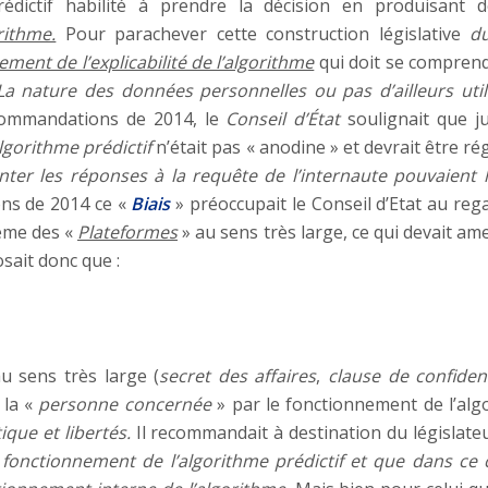
 prédictif habilité à prendre la décision en produisan
rithme.
Pour parachever cette construction législative
du
ment de l’explicabilité de l’algorithme
qui doit se comprend
La nature des données personnelles ou pas d’ailleurs utili
ommandations de 2014, le
Conseil d’État
soulignait que 
algorithme prédictif
n’était pas « anodine » et devrait être
nter les réponses à la requête de l’internaute pouvaient le
ons de 2014 ce «
Biais
» préoccupait le Conseil d’Etat au reg
ème des «
Plateformes
» au sens très large, ce qui devait am
sait donc que :
u sens très large (
secret des affaires
,
clause de confident
 la «
personne concernée
» par le fonctionnement de l’algo
ique et libertés.
Il recommandait à destination du législate
u fonctionnement de l’algorithme prédictif et que dans ce