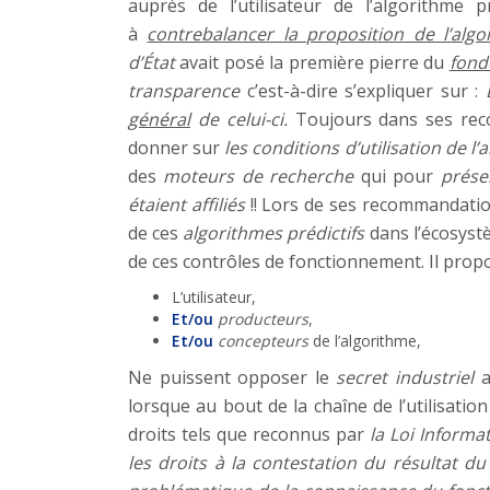
auprès de l’utilisateur de l’algorithme
à
contrebalancer la proposition de l’algo
d’État
avait posé la première pierre du
fonde
transparence
c’est-à-dire s’expliquer sur :
général
de celui-ci.
Toujours dans ses rec
donner sur
les conditions d’utilisation de l’
des
moteurs de recherche
qui pour
prése
étaient affiliés
!! Lors de ses recommandati
de ces
algorithmes prédictifs
dans l’écosyst
de ces contrôles de fonctionnement. Il propo
L’utilisateur,
Et/ou
producteurs
,
Et/ou
concepteurs
de l’algorithme,
Ne puissent opposer le
secret industriel
a
lorsque au bout de la chaîne de l’utilisation
droits tels que reconnus par
la Loi Informat
les droits à la contestation du résultat d