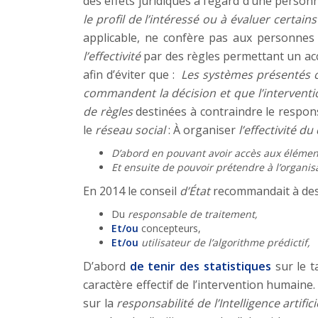
des effets juridiques à l’égard d’une personne
le profil de l’intéressé ou à évaluer certai
applicable, ne confère pas aux personne
l’effectivité
par des règles permettant un ac
afin d’éviter que :
Les systèmes présentés c
commandent la décision et que l’intervent
de règles
destinées à contraindre le respon
le
réseau social
: À organiser
l’effectivité du
D’abord en pouvant avoir accès aux éléments
Et ensuite de pouvoir prétendre à l’organis
En 2014 le conseil
d’État
recommandait à dest
Du
responsable de traitement,
Et/ou
concepteurs,
Et/ou
utilisateur de l’algorithme prédictif,
D’abord
de tenir des statistiques
sur le t
caractère effectif de l’intervention humaine
sur la
responsabilité de l’Intelligence artifici