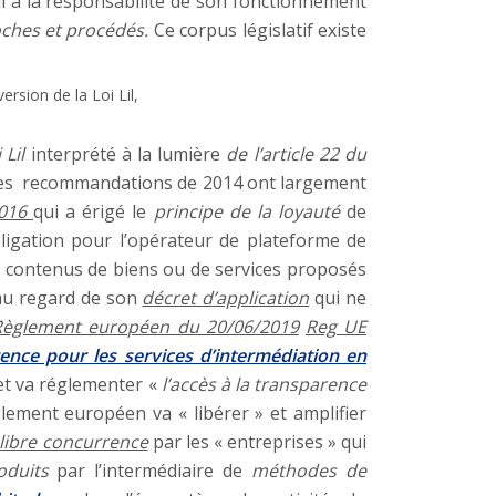
i a la responsabilité de son fonctionnement
oches et procédés.
Ce corpus législatif existe
ersion de la Loi Lil,
 Lil
interprété à la lumière
de l’article 22 du
 Ces recommandations de 2014 ont largement
2016
qui a érigé le
principe de la loyauté
de
ligation pour l’opérateur de plateforme de
 contenus de biens ou de services proposés
 au regard de son
décret d’application
qui ne
Règlement européen du 20/06/2019
Reg UE
ence pour les services d’intermédiation en
et va réglementer «
l’accès à la transparence
lement européen va « libérer » et amplifier
 libre concurrence
par les « entreprises » qui
oduits
par l’intermédiaire de
méthodes de