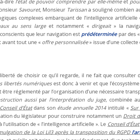
-à-dire
l’état de pouvoir comprendre par elle-même
et
pou
Monsieur
Savouret
, Monsieur
Tarissan
a souligné combien au
giques complexes embarquant de l’intelligence artificielle 
seaux au sens large
et notamment «
dirigeait
» la navig
t conscients que leur navigation est
prédéterminée
par des 
st avant tout une «
offre personnalisée
» issue d’une collecte
liberté de choisir ce qu’il regarde, il ne fait que consulter
s libertés numériques
est donc à venir et que l’écosystèm
t être réglementé par l’organisation d’une nécessaire transpa
nstruction aussi
par
l’interprétation du juge
, combinée a
Conseil d’État
dans son
étude annuelle 2014
intitulé «
Sur
nation du législateur pour construire notamment un
Droit d
utilisation de « l’intelligence artificielle ». Le
Conseil d’État
ulgation de la Loi Lil3 après la transposition du RGPD
l’ar