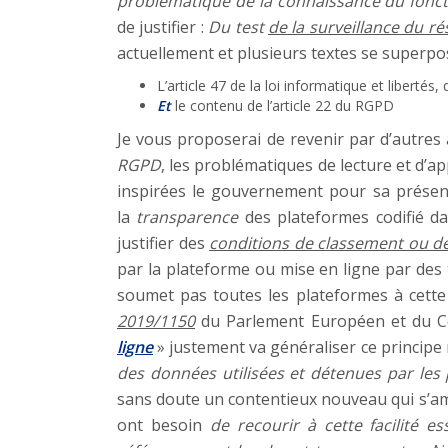
problématique de la connaissance du fonct
de justifier :
Du test
de la surveillance du r
actuellement et plusieurs textes se superpos
L’article 47 de la loi informatique et libertés,
Et
le contenu de l’article 22 du RGPD
Je vous proposerai de revenir par d’autres 
RGPD
, les problématiques de lecture et d’ap
inspirées le gouvernement pour sa prése
la
transparence
des plateformes codifié d
justifier des
conditions de classement ou d
par la plateforme ou mise en ligne par des 
soumet pas toutes les plateformes à cette o
2019/1150
du Parlement Européen et du Co
ligne
» justement va généraliser ce principe
des données utilisées et détenues par les
sans doute un contentieux nouveau qui s’am
ont besoin
de recourir à cette facilité e