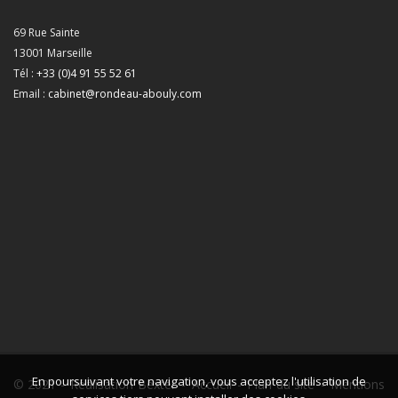
69 Rue Sainte
13001
Marseille
Tél :
+33 (0)4 91 55 52 61
Email :
cabinet@rondeau-abouly.com
En poursuivant votre navigation, vous acceptez l'utilisation de
© 2021 -
Réalisation Bexter
-
Accueil
-
Plan du site
-
Mentions