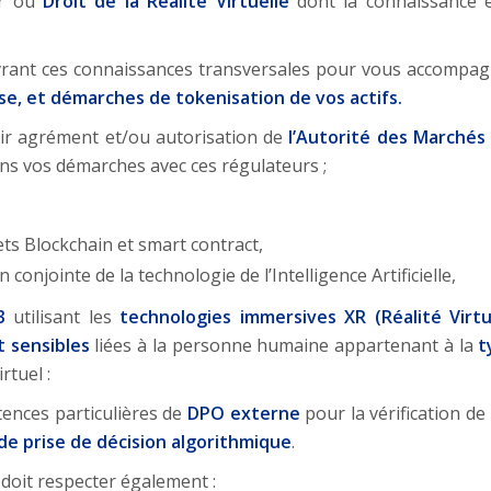
er ou
Droit de la Réalité Virtuelle
dont la connaissance e
rant ces connaissances transversales pour vous accompagn
e, et démarches de tokenisation de vos actifs.
nir agrément et/ou autorisation de
l’Autorité des Marchés 
ns vos démarches avec ces régulateurs ;
ts Blockchain et smart contract,
n conjointe de la technologie de l’Intelligence Artificielle,
3
utilisant les
technologies immersives XR (Réalité Virtu
 sensibles
liées à la personne humaine appartenant à la
t
rtuel :
ences particulières de
DPO externe
pour la vérification de
e prise de décision algorithmique
.
 doit respecter également :