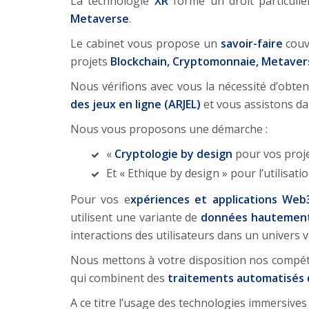
La technologie
XR
forme un droit particuli
Metaverse
.
Le cabinet vous propose un
savoir-faire
couv
projets
Blockchain, Cryptomonnaie, Metavers
Nous vérifions avec vous la nécessité d’obte
des jeux en ligne (ARJEL)
et vous assistons da
Nous vous proposons une démarche :
«
Cryptologie by design
pour vos proje
Et « Ethique by design » pour l’utilisatio
Pour vos e
xpériences et applications Web
utilisent une variante de
données hautement
interactions des utilisateurs dans un univers vi
Nous mettons à votre disposition nos compét
qui combinent des
traitements automatisés d
A ce titre l’usage des technologies immersives