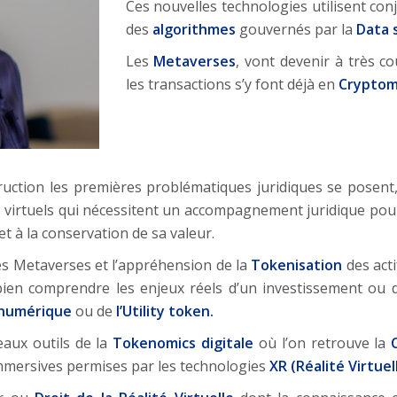
Ces nouvelles technologies utilisent co
des
algorithmes
gouvernés par la
Data 
Les
Metaverses
, vont devenir à très c
les transactions s’y font déjà en
Cryptom
ruction les premières problématiques juridiques se posent,
ers virtuels qui nécessitent un accompagnement juridique pou
et à la conservation de sa valeur.
es Metaverses et l’appréhension de la
Tokenisation
des acti
en comprendre les enjeux réels d’un investissement ou d’
 numérique
ou de
l’Utility token.
aux outils de la
Tokenomics
digitale
où l’on retrouve la
mmersives permises par les technologies
XR (Réalité Virtue