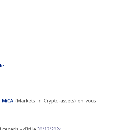
e :
t
MiCA
(Markets in Crypto-assets) en vous
generis » d’ici le
30/12/2024.