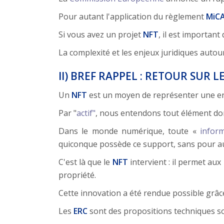
Pour autant l'application du règlement
MiC
Si vous avez un projet
NFT
, il est importan
La complexité et les enjeux juridiques auto
II) BREF RAPPEL : RETOUR SUR
Un
NFT
est un moyen de représenter une en
Par "
actif"
, nous entendons tout élément dont
Dans le monde numérique, toute «
inform
quiconque possède ce support, sans pour aut
C'est là que le
NFT
intervient : il permet aux
propriété.
Cette innovation a été rendue possible grâce 
Les
ERC
sont des propositions techniques s