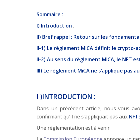
Sommaire :
I) Introduction
:
II) Bref rappel : Retour sur les fondament
II-1) Le règlement MiCA définit le crypto-
II-2) Au sens du règlement MiCA, le NFT es
III) Le règlement MiCA ne s’applique pas au 
I )INTRODUCTION
:
Dans un précédent article, nous vous a
confirmant qu’il ne s’appliquait pas aux
NFT
Une réglementation est à venir.
La
Commission Européenne
annonce un rappo