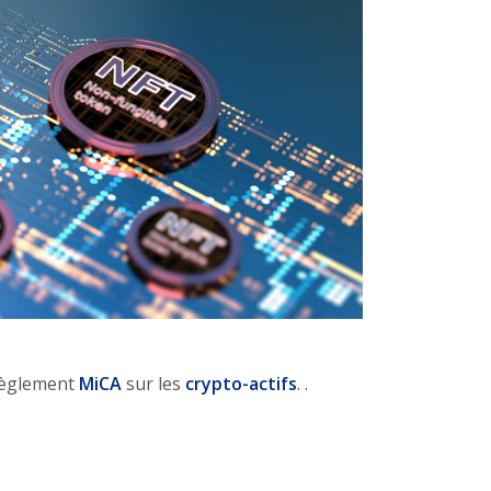
 règlement
MiCA
sur les
crypto-actifs
. .