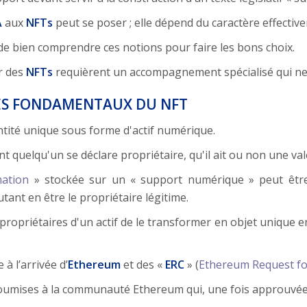
A
aux
NFTs
peut se poser ; elle dépend du caractère effectiv
t de bien comprendre ces notions pour faire les bons choix.
ur des
NFTs
requièrent un accompagnement spécialisé qui ne 
 LES FONDAMENTAUX DU
NFT
tité unique sous forme d'actif numérique.
 quelqu'un se déclare propriétaire, qu'il ait ou non une val
ation
» stockée sur un « support numérique » peut être 
ant en être le propriétaire légitime.
 propriétaires d'un actif de le transformer en objet unique e
à l’arrivée d’
Ethereum
et des «
ERC
» (
Ethereum Request f
oumises à la communauté Ethereum qui, une fois approuvées,