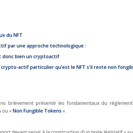
aux du NFT
actif par une approche technologique :
t donc bien un cryptoactif
crypto-actif particulier qu’est le NFT s'il reste non fongibl
vons brièvement présenté les fondamentaux du règlemen
s
ou «
Non Fungible Tokens
».
rt devant servir à la construction d’un texte législatif « sui 