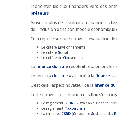
réorienter les flux financiers vers des en
prêteurs
.
Ainsi, en plus de l'évaluation financière cla
de l'inclusion dans son modèle économique
Cela repose sur une nouvelle évaluation de t
Le critère
E
nvironnemental
Le critère
S
ocial
Le critère de
G
ouvernance
La
finance durable
redéfinit totalement les
Le terme «
durable
» associé à la
finance
vie
C’est cela l’aspect novateur de la
finance du
Cette nouvelle orientation des flux s'est o
Le règlement
SFDR
(
S
ustainable
F
inance
D
is
Le règlement
Taxonomie
,
La directive
CSRD
(
C
orporate
S
ustainability
R