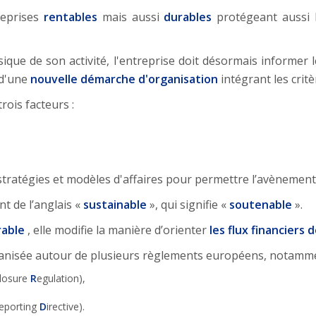
treprises
rentables
mais aussi
durables
protégeant aussi 
ssique de son activité, l'entreprise doit désormais informer l
 d'une
nouvelle démarche d'organisation
intégrant les crit
rois facteurs :
 stratégies et modèles d'affaires pour permettre l’avènemen
nt de l’anglais «
sustainable
», qui signifie «
soutenable
».
rable
, elle modifie la manière d’orienter
les flux financiers 
rganisée autour de plusieurs règlements européens, notamme
closure
R
egulation),
eporting
D
irective).