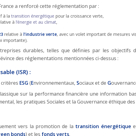
France a renforcé cette réglementation par :
if à la
transition énergétique
pour la croissance verte,
lative à
l’énergie et au climat
,
23
relative à
l’industrie verte
, avec un volet important de mesures vi
oi importante).
treprises durables, telles que définies par les objectifs
 s’évince des réglementations mentionnées ci-dessus :
able (ISR) :
 critères
ESG
(
E
nvironnementaux,
S
ociaux et de
G
ouvernance
re classique sur la performance financière une information 
mental, les pratiques Sociales et la Gouvernance éthique des
iquement vers la promotion de la
transition énergétique
et
reen bonds
) et les
fonds verts
.