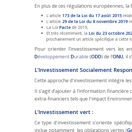
En plus de ces régulations européennes, la 
L'article
173 de la Loi du 17 août 2015
relat
L'article
29 de la Loi du 8 novembre 2019
re
La Loi
Pacte
de 2019,
Et très récemment, la
Loi du 23 octobre 20
prochainement un article spécifique à cette l
Pour orienter l’investissement vers les en
D
éveloppement
D
urable
(
ODD
) de l’
ONU
, il
L’Investissement Socialement Respons
Cette approche d'investissement intègre les
Il s’agit d’ajouter à l’information financiè
extra-financiers tels que l'impact Environne
L’Investissement vert :
Ce type d'investissement s’oriente spécif
inclue notamment les obligations vertes (
G